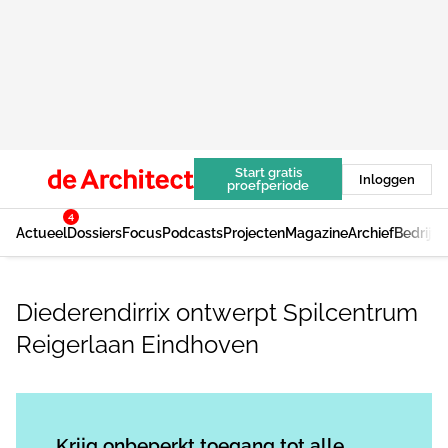
Start gratis
Inloggen
proefperiode
4
Actueel
Dossiers
Focus
Podcasts
Projecten
Magazine
Archief
Bedrijv
Diederendirrix ontwerpt Spilcentrum
Reigerlaan Eindhoven
Log in
om dit artikel te lezen.
Krijg onbeperkt toegang tot alle