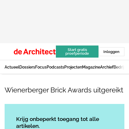
Start gratis
Inloggen
proefperiode
Actueel
Dossiers
Focus
Podcasts
Projecten
Magazine
Archief
Bedrijv
Wienerberger Brick Awards uitgereikt
Log in
om dit artikel te lezen.
Krijg onbeperkt toegang tot alle
artikelen.