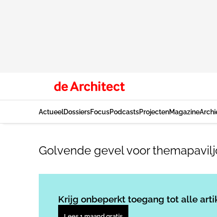
Actueel
Dossiers
Focus
Podcasts
Projecten
Magazine
Archi
Golvende gevel voor themapavilj
Krijg onbeperkt toegang tot alle arti
Lees 1 maand gratis