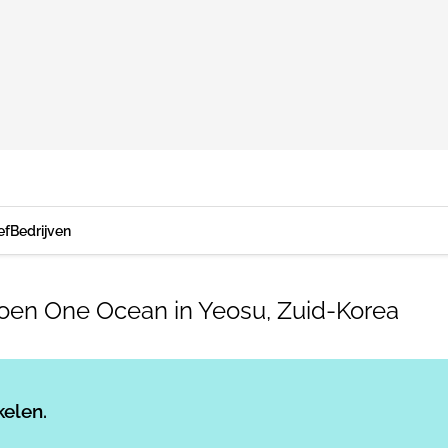
ef
Bedrijven
oen One Ocean in Yeosu, Zuid-Korea
Log in
om dit artikel te lezen.
kelen.