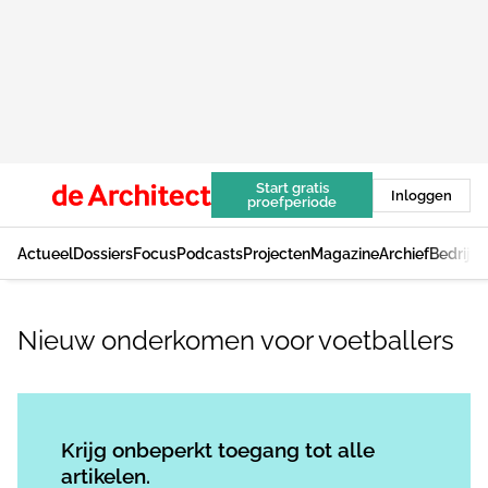
Start gratis
Inloggen
proefperiode
Actueel
Dossiers
Focus
Podcasts
Projecten
Magazine
Archief
Bedrijv
Nieuw onderkomen voor voetballers
Log in
om dit artikel te lezen.
Krijg onbeperkt toegang tot alle
artikelen.