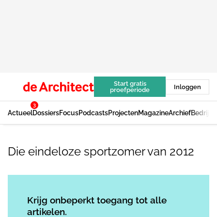
Start gratis
Inloggen
proefperiode
3
Actueel
Dossiers
Focus
Podcasts
Projecten
Magazine
Archief
Bedrijv
Die eindeloze sportzomer van 2012
Log in
om dit artikel te lezen.
Krijg onbeperkt toegang tot alle
artikelen.