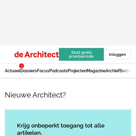
Start gratis
Inloggen
proefperiode
3
Actueel
Dossiers
Focus
Podcasts
Projecten
Magazine
Archief
Bedrijv
Nieuwe Architect?
Log in
om dit artikel te lezen.
Krijg onbeperkt toegang tot alle
artikelen.