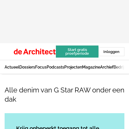
Start gratis
Inloggen
proefperiode
Actueel
Dossiers
Focus
Podcasts
Projecten
Magazine
Archief
Bedrijv
Alle denim van G Star RAW onder een
dak
Log in
om dit artikel te lezen.
Krijg onbeperkt toegang tot alle