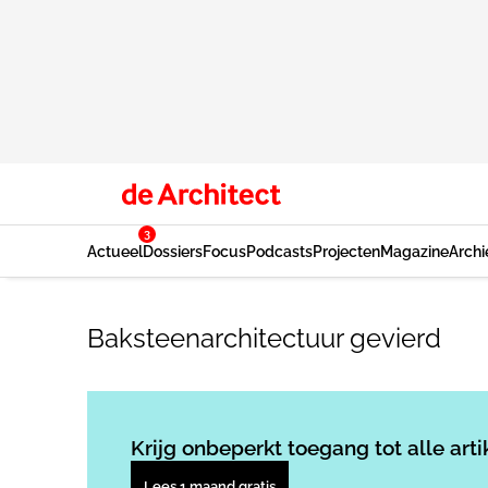
3
Actueel
Dossiers
Focus
Podcasts
Projecten
Magazine
Archi
Baksteenarchitectuur gevierd
Krijg onbeperkt toegang tot alle arti
Lees 1 maand gratis