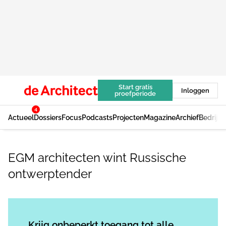
Start gratis
Inloggen
proefperiode
4
Actueel
Dossiers
Focus
Podcasts
Projecten
Magazine
Archief
Bedrijv
EGM architecten wint Russische
ontwerptender
Log in
om dit artikel te lezen.
Krijg onbeperkt toegang tot alle