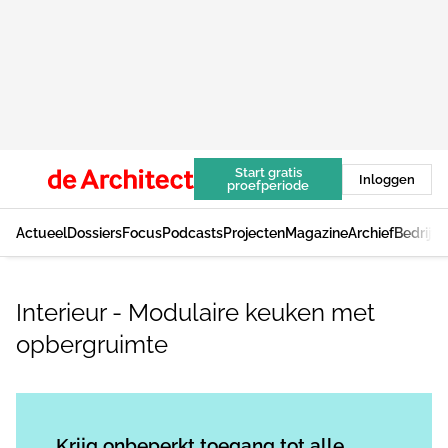
Start gratis
Inloggen
proefperiode
Actueel
Dossiers
Focus
Podcasts
Projecten
Magazine
Archief
Bedrijv
Interieur - Modulaire keuken met
opbergruimte
Log in
om dit artikel te lezen.
Krijg onbeperkt toegang tot alle