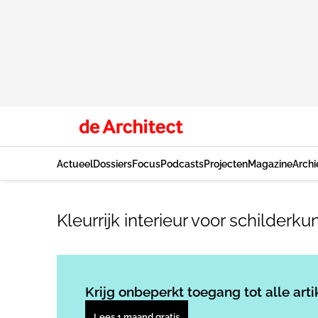
Actueel
Dossiers
Focus
Podcasts
Projecten
Magazine
Archi
Kleurrijk interieur voor schilderku
Krijg onbeperkt toegang tot alle arti
Lees 1 maand gratis