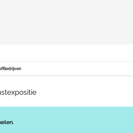
ef
Bedrijven
nstexpositie
Log in
om dit artikel te lezen.
kelen.