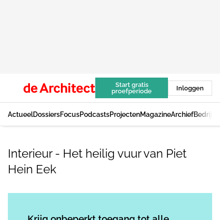
Start gratis
Inloggen
proefperiode
Actueel
Dossiers
Focus
Podcasts
Projecten
Magazine
Archief
Bedrijv
Interieur - Het heilig vuur van Piet
Hein Eek
Log in
om dit artikel te lezen.
Krijg onbeperkt toegang tot alle