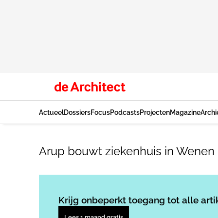
Actueel
Dossiers
Focus
Podcasts
Projecten
Magazine
Archi
Arup bouwt ziekenhuis in Wenen
Krijg onbeperkt toegang tot alle arti
Lees 1 maand gratis