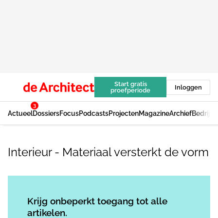
Start gratis
Inloggen
proefperiode
3
Actueel
Dossiers
Focus
Podcasts
Projecten
Magazine
Archief
Bedrijv
Interieur - Materiaal versterkt de vorm
Log in
om dit artikel te lezen.
Krijg onbeperkt toegang tot alle
artikelen.