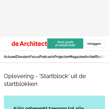
Start gratis
Inloggen
proefperiode
Actueel
Dossiers
Focus
Podcasts
Projecten
Magazine
Archief
Bedrijv
Oplevering - 'Startblock' uit de
startblokken
Log in
om dit artikel te lezen.
Krijg onbeperkt toegang tot alle