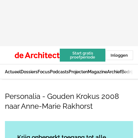
Start gratis
Inloggen
proefperiode
Actueel
Dossiers
Focus
Podcasts
Projecten
Magazine
Archief
Bedrijv
Personalia - Gouden Krokus 2008
naar Anne-Marie Rakhorst
Log in
om dit artikel te lezen.
Krijg onbeperkt toegang tot alle