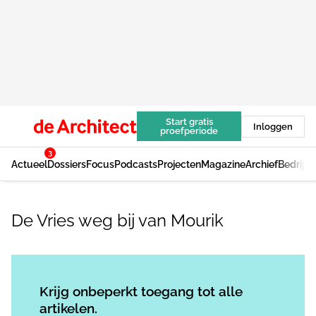
Start gratis
Inloggen
proefperiode
3
Actueel
Dossiers
Focus
Podcasts
Projecten
Magazine
Archief
Bedrijv
De Vries weg bij van Mourik
Log in
om dit artikel te lezen.
Krijg onbeperkt toegang tot alle
artikelen.