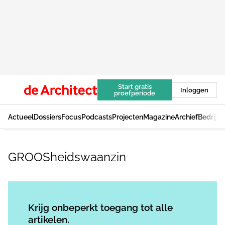
Start gratis
Inloggen
proefperiode
Actueel
Dossiers
Focus
Podcasts
Projecten
Magazine
Archief
Bedrijv
GROOSheidswaanzin
Log in
om dit artikel te lezen.
Krijg onbeperkt toegang tot alle
artikelen.