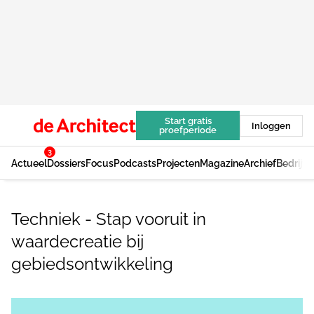
Start gratis
Inloggen
proefperiode
3
Actueel
Dossiers
Focus
Podcasts
Projecten
Magazine
Archief
Bedrijv
Techniek - Stap vooruit in
waardecreatie bij
gebiedsontwikkeling