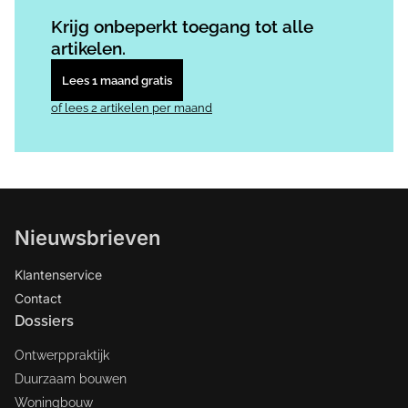
Log in
om dit artikel te lezen.
Krijg onbeperkt toegang tot alle
artikelen.
Lees 1 maand gratis
of lees 2 artikelen per maand
Nieuwsbrieven
Klantenservice
Contact
Dossiers
Ontwerppraktijk
Duurzaam bouwen
Woningbouw