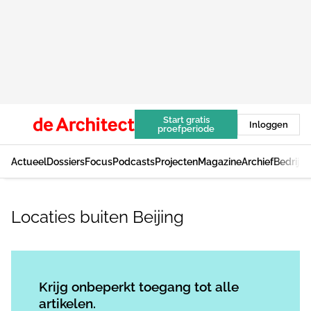
Start gratis
Inloggen
proefperiode
Actueel
Dossiers
Focus
Podcasts
Projecten
Magazine
Archief
Bedrijv
Locaties buiten Beijing
Log in
om dit artikel te lezen.
Krijg onbeperkt toegang tot alle
artikelen.