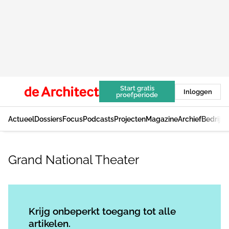
Start gratis
Inloggen
proefperiode
Actueel
Dossiers
Focus
Podcasts
Projecten
Magazine
Archief
Bedrijv
Grand National Theater
Log in
om dit artikel te lezen.
Krijg onbeperkt toegang tot alle
artikelen.