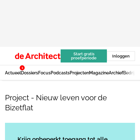
Start gratis
Inloggen
proefperiode
1
Actueel
Dossiers
Focus
Podcasts
Projecten
Magazine
Archief
Bedrijv
Project - Nieuw leven voor de
Bizetflat
Log in
om dit artikel te lezen.
Krijg onbeperkt toegang tot alle