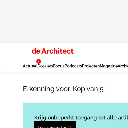
3
Actueel
Dossiers
Focus
Podcasts
Projecten
Magazine
Archi
Erkenning voor 'Kop van 5'
Krijg onbeperkt toegang tot alle arti
Lees 1 maand gratis