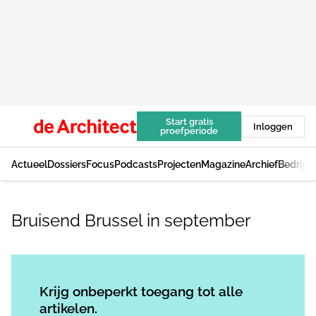
Start gratis
Inloggen
proefperiode
Actueel
Dossiers
Focus
Podcasts
Projecten
Magazine
Archief
Bedrijv
Bruisend Brussel in september
Log in
om dit artikel te lezen.
Krijg onbeperkt toegang tot alle
artikelen.