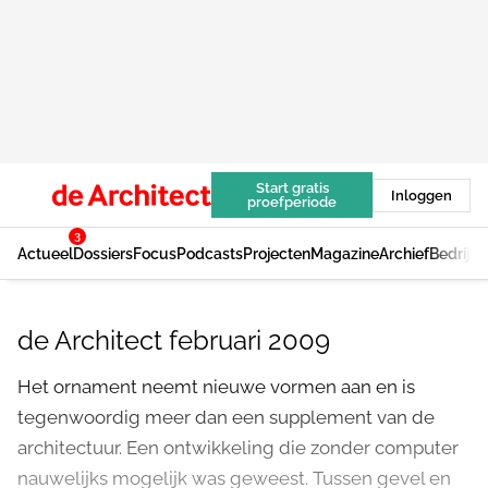
Start gratis
Inloggen
proefperiode
3
Actueel
Dossiers
Focus
Podcasts
Projecten
Magazine
Archief
Bedrijv
de Architect februari 2009
Het ornament neemt nieuwe vormen aan en is
tegenwoordig meer dan een supplement van de
architectuur. Een ontwikkeling die zonder computer
nauwelijks mogelijk was geweest. Tussen gevel en