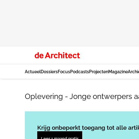
Actueel
Dossiers
Focus
Podcasts
Projecten
Magazine
Archi
Oplevering - Jonge ontwerpers a
Krijg onbeperkt toegang tot alle arti
Lees 1 maand gratis