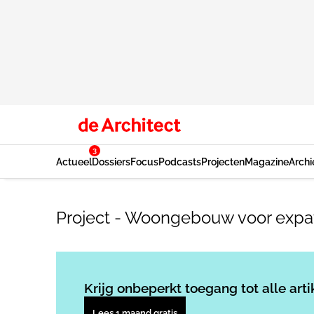
3
Actueel
Dossiers
Focus
Podcasts
Projecten
Magazine
Archi
Project - Woongebouw voor expa
Krijg onbeperkt toegang tot alle arti
Lees 1 maand gratis