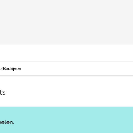
ef
Bedrijven
ts
Log in
om dit artikel te lezen.
kelen.