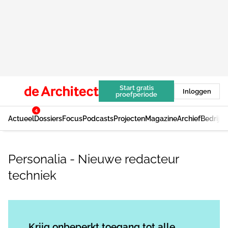
Start gratis
Inloggen
proefperiode
4
Actueel
Dossiers
Focus
Podcasts
Projecten
Magazine
Archief
Bedrijv
Personalia - Nieuwe redacteur
techniek
Log in
om dit artikel te lezen.
Krijg onbeperkt toegang tot alle