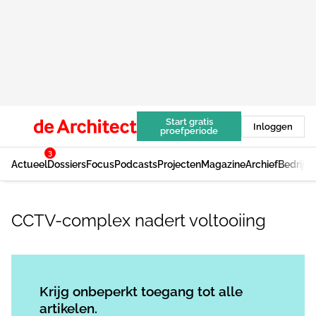
Start gratis
Inloggen
proefperiode
3
Actueel
Dossiers
Focus
Podcasts
Projecten
Magazine
Archief
Bedrijv
CCTV-complex nadert voltooiing
Log in
om dit artikel te lezen.
Krijg onbeperkt toegang tot alle
artikelen.