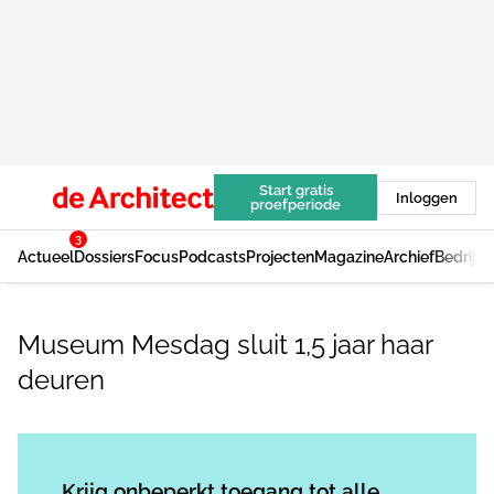
Start gratis
Inloggen
proefperiode
3
Actueel
Dossiers
Focus
Podcasts
Projecten
Magazine
Archief
Bedrijv
Museum Mesdag sluit 1,5 jaar haar
deuren
Log in
om dit artikel te lezen.
Krijg onbeperkt toegang tot alle