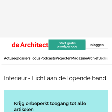
Start gratis
Inloggen
proefperiode
Actueel
Dossiers
Focus
Podcasts
Projecten
Magazine
Archief
Bedrijv
Interieur - Licht aan de lopende band
Log in
om dit artikel te lezen.
Krijg onbeperkt toegang tot alle
artikelen.