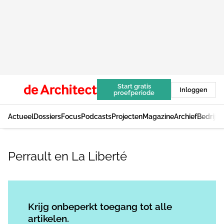
Start gratis
Inloggen
proefperiode
Actueel
Dossiers
Focus
Podcasts
Projecten
Magazine
Archief
Bedrijv
Perrault en La Liberté
Log in
om dit artikel te lezen.
Krijg onbeperkt toegang tot alle
artikelen.