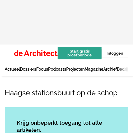
Start gratis
Inloggen
proefperiode
Actueel
Dossiers
Focus
Podcasts
Projecten
Magazine
Archief
Bedrijv
Haagse stationsbuurt op de schop
Log in
om dit artikel te lezen.
Krijg onbeperkt toegang tot alle
artikelen.