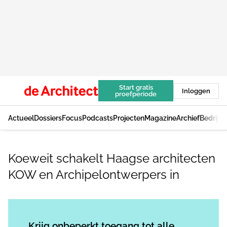
Start gratis
Inloggen
proefperiode
Actueel
Dossiers
Focus
Podcasts
Projecten
Magazine
Archief
Bedrijv
Koeweit schakelt Haagse architecten
KOW en Archipelontwerpers in
Log in
om dit artikel te lezen.
Krijg onbeperkt toegang tot alle