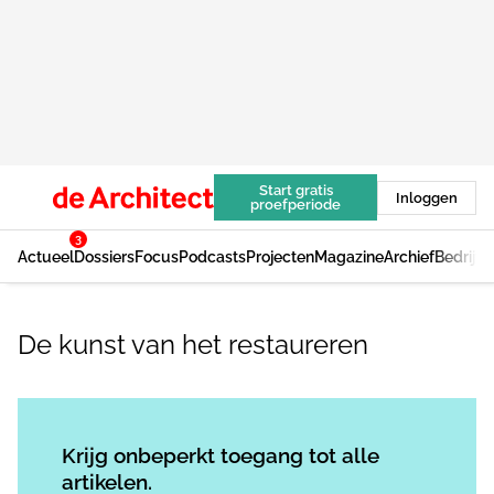
Start gratis
Inloggen
proefperiode
3
Actueel
Dossiers
Focus
Podcasts
Projecten
Magazine
Archief
Bedrijv
De kunst van het restaureren
Log in
om dit artikel te lezen.
Krijg onbeperkt toegang tot alle
artikelen.