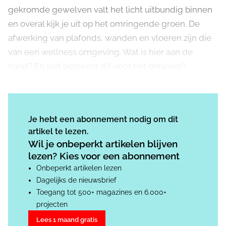
gekromde gewelven valt het licht uitbundig binnen
en overal kijk je uit op het omringende groen. De
afwerking van plafonds, wanden en vloeren zijn die
van een wellness omgeving. Wat is hier aan de
hand? En wat betekent dit voor het ontwerp?
Je hebt een abonnement nodig om dit
artikel te lezen.
Wil je onbeperkt artikelen blijven
lezen? Kies voor een abonnement
Onbeperkt artikelen lezen
Dagelijks de nieuwsbrief
Toegang tot 500+ magazines en 6.000+
projecten
Lees 1 maand gratis