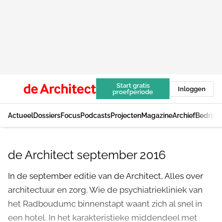
Start gratis
Inloggen
proefperiode
Actueel
Dossiers
Focus
Podcasts
Projecten
Magazine
Archief
Bedrijv
de Architect september 2016
In de september editie van de Architect, Alles over
architectuur en zorg. Wie de psychiatriekliniek van
het Radboudumc binnenstapt waant zich al snel in
een hotel. In het karakteristieke middendeel met