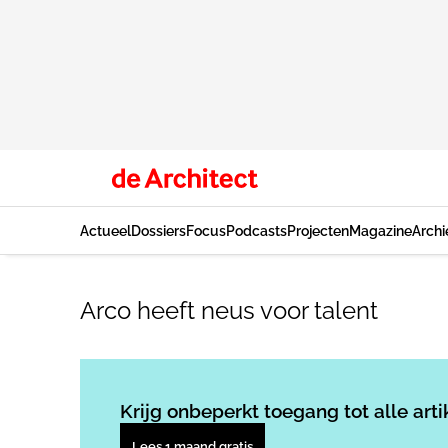
Actueel
Dossiers
Focus
Podcasts
Projecten
Magazine
Archi
Arco heeft neus voor talent
Krijg onbeperkt toegang tot alle arti
Lees 1 maand gratis