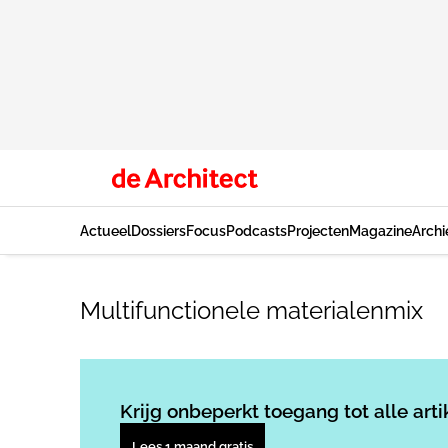
Actueel
Dossiers
Focus
Podcasts
Projecten
Magazine
Archi
Multifunctionele materialenmix
Krijg onbeperkt toegang tot alle arti
Lees 1 maand gratis