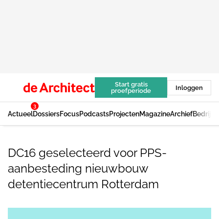
Start gratis
Inloggen
proefperiode
3
Actueel
Dossiers
Focus
Podcasts
Projecten
Magazine
Archief
Bedrijv
DC16 geselecteerd voor PPS-
aanbesteding nieuwbouw
detentiecentrum Rotterdam