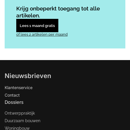
Log in
om dit artikel te lezen.
Krijg onbeperkt toegang tot alle
artikelen.
Lees 1 maand gratis
of lees 2 artikelen per maand
Nieuwsbrieven
Klantenservice
Contact
Dossiers
Ontwerppraktijk
Duurzaam bouwen
Woningbouw