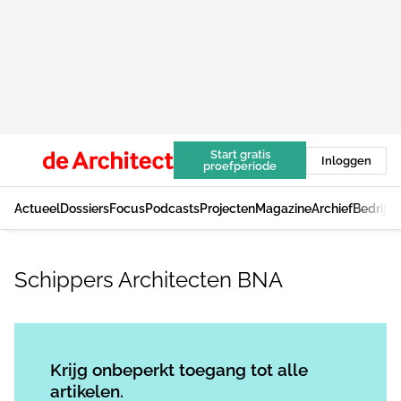
Start gratis
Inloggen
proefperiode
Actueel
Dossiers
Focus
Podcasts
Projecten
Magazine
Archief
Bedrijv
Schippers Architecten BNA
Log in
om dit artikel te lezen.
Krijg onbeperkt toegang tot alle
artikelen.