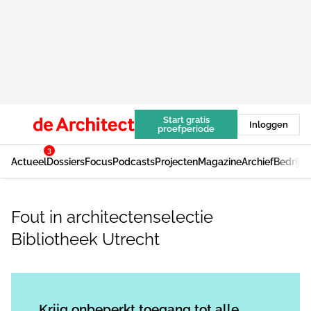
Start gratis
Inloggen
proefperiode
3
Actueel
Dossiers
Focus
Podcasts
Projecten
Magazine
Archief
Bedrijv
Fout in architectenselectie
Bibliotheek Utrecht
Log in
om dit artikel te lezen.
Krijg onbeperkt toegang tot alle