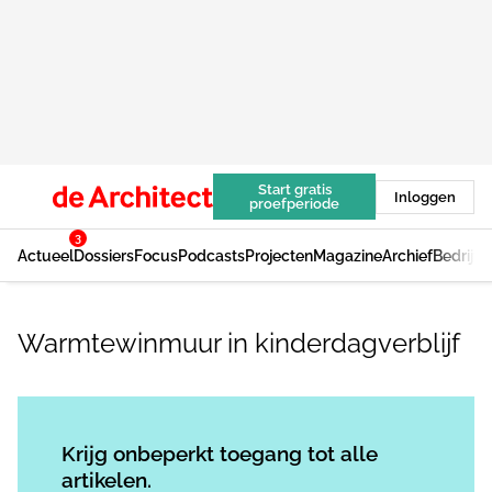
Start gratis
Inloggen
proefperiode
3
Actueel
Dossiers
Focus
Podcasts
Projecten
Magazine
Archief
Bedrijv
Warmtewinmuur in kinderdagverblijf
Log in
om dit artikel te lezen.
Krijg onbeperkt toegang tot alle
artikelen.