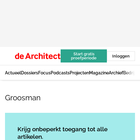
Start gratis
Inloggen
proefperiode
Actueel
Dossiers
Focus
Podcasts
Projecten
Magazine
Archief
Bedrijv
Groosman
Log in
om dit artikel te lezen.
Krijg onbeperkt toegang tot alle
artikelen.