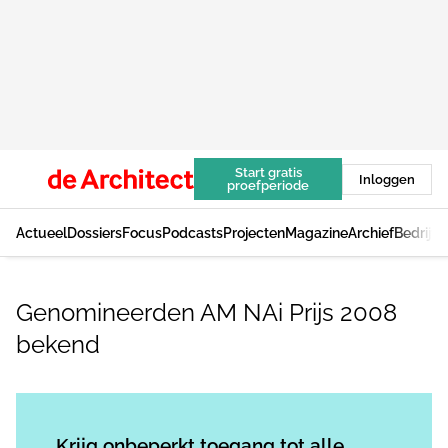
Start gratis
Inloggen
proefperiode
Actueel
Dossiers
Focus
Podcasts
Projecten
Magazine
Archief
Bedrijv
Genomineerden AM NAi Prijs 2008
bekend
Log in
om dit artikel te lezen.
Krijg onbeperkt toegang tot alle