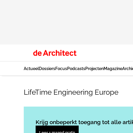
Actueel
Dossiers
Focus
Podcasts
Projecten
Magazine
Archi
LifeTime Engineering Europe
Krijg onbeperkt toegang tot alle arti
Lees 1 maand gratis