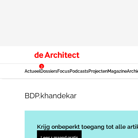
3
Actueel
Dossiers
Focus
Podcasts
Projecten
Magazine
Archi
BDP.khandekar
Krijg onbeperkt toegang tot alle arti
Lees 1 maand gratis