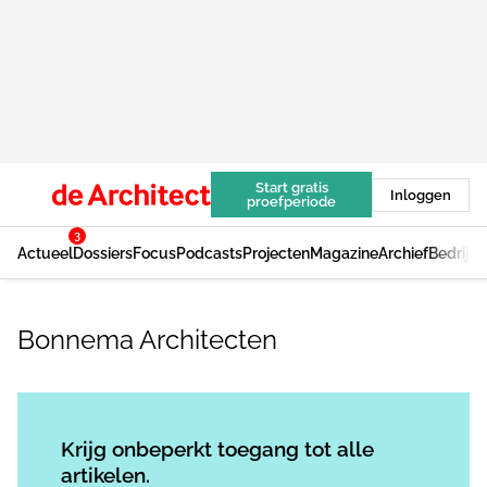
Start gratis
Inloggen
proefperiode
3
Actueel
Dossiers
Focus
Podcasts
Projecten
Magazine
Archief
Bedrijv
Bonnema Architecten
Log in
om dit artikel te lezen.
Krijg onbeperkt toegang tot alle
artikelen.