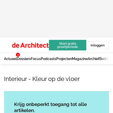
Start gratis
Inloggen
proefperiode
3
Actueel
Dossiers
Focus
Podcasts
Projecten
Magazine
Archief
Bedrijv
Interieur - Kleur op de vloer
Log in
om dit artikel te lezen.
Krijg onbeperkt toegang tot alle
artikelen.