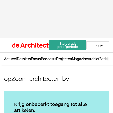
Start gratis
Inloggen
proefperiode
Actueel
Dossiers
Focus
Podcasts
Projecten
Magazine
Archief
Bedrijv
opZoom architecten bv
Log in
om dit artikel te lezen.
Krijg onbeperkt toegang tot alle
artikelen.