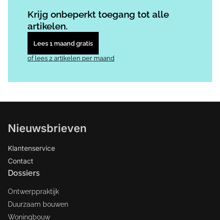
Log in
om dit artikel te lezen.
Krijg onbeperkt toegang tot alle
artikelen.
Lees 1 maand gratis
of lees 2 artikelen per maand
Nieuwsbrieven
Klantenservice
Contact
Dossiers
Ontwerppraktijk
Duurzaam bouwen
Woningbouw