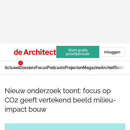
Start gratis
Inloggen
proefperiode
1
Actueel
Dossiers
Focus
Podcasts
Projecten
Magazine
Archief
Bedrijv
Nieuw onderzoek toont: focus op
CO2 geeft vertekend beeld milieu-
impact bouw